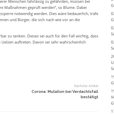
erer Menschen fahrlässig zu gefährden, müssen bei
G
ere Maßnahmen geprüft werden“, so Blume. Dabei
sperre notwendig werden. Dies wäre bedauerlich, träfe
0
nnen und Bürger, die sich nach wie vor an die
G
0
S
ürbar zu senken. Dieses sei auch für den Fall wichtig, dass
s Uelzen auftreten. Davon sei sehr wahrscheinlich
0
S
2
U
S
1
G
Nächster Artikel
1
Corona: Mutation bei Verdachtsfall
V
bestätigt
G
1