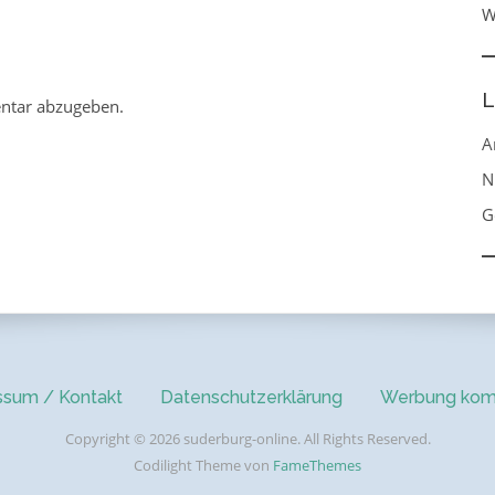
W
L
ntar abzugeben.
A
N
G
ssum / Kontakt
Datenschutzerklärung
Werbung kom
Copyright © 2026 suderburg-online. All Rights Reserved.
Codilight Theme von
FameThemes