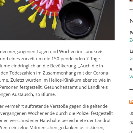
N
P
Z
L
in den vergangenen Tagen und Wochen im Landkreis
G
 und eines zurzeit um die 150 pendelnden 7-Tage-
lume eindringlich an die Bevölkerung. „Auch die in
A
genden Todeszahlen im Zusammenhang mit der Corona-
V
ume. Zuletzt wurden im Helios-Klinikum ebenso wie in
Personen festgestellt. Gesundheitsamt und Landkreis
 engen Austausch, so Blume.
ber vermehrt auftretende Verstöße gegen die geltende
vergangenen Wochenende durch die Polizei festgestellt
0
onen verschiedener Haushalte bezeichnete der Landrat
0
 „Wenn einzelne Mitmenschen gedankenlos riskieren,
0