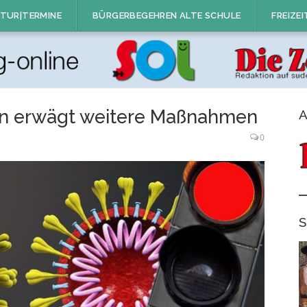
TUR|TERMINE
BÜRGERBEGEHREN ALTE SCHULE
FREIZEI
en erwägt weitere Maßnahmen
A
0
S