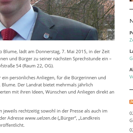
N
P
Z
L
o Blume, lädt am Donnerstag, 7. Mai 2015, in der Zeit
G
innen und Bürger zu seiner nächsten Sprechstunde ein –
fstraße 54 (Raum 22, OG).
A
V
r ein persönliches Anliegen, für die Bürgerinnen und
. Blume. Der Landrat bietet mehrmals jährlich
sierten mit ihren Ideen, Wünschen und Anliegen direkt an
jeweils rechtzeitig sowohl in der Presse als auch im
0
r der Adresse www.uelzen.de („Bürger“, „Landkreis
G
röffentlicht.
0