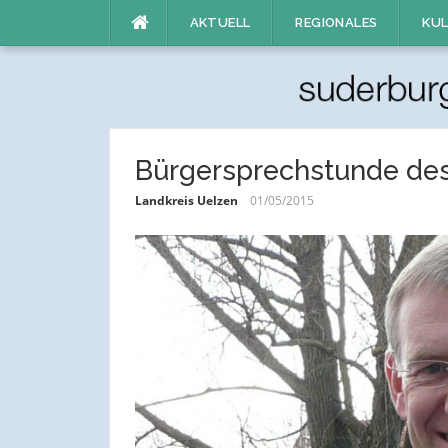
Direkt
AKTUELL
REGIONALES
KUL
zum
Inhalt
Bürgersprechstunde des
Landkreis Uelzen
01/05/2015