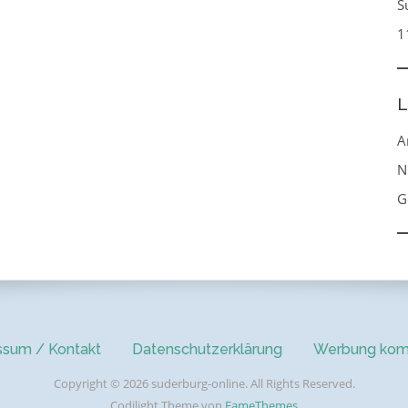
S
1
L
A
N
G
ssum / Kontakt
Datenschutzerklärung
Werbung kom
Copyright © 2026 suderburg-online. All Rights Reserved.
Codilight Theme von
FameThemes