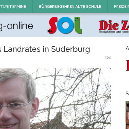
TUR|TERMINE
BÜRGERBEGEHREN ALTE SCHULE
FREIZEI
 Landrates in Suderburg
A
0
S