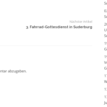
S
0
S
Nächster Artikel
2
3. Fahrrad-Gottesdienst in Suderburg
U
S
1
G
1
V
G
ntar abzugeben.
1
W
1
1
J