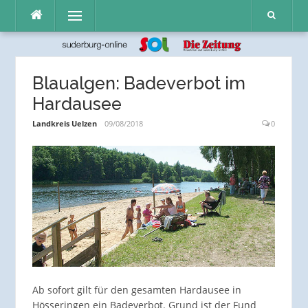
Direkt
Menü
zum
Inhalt
Blaualgen: Badeverbot im
Hardausee
Landkreis Uelzen
09/08/2018
0
Ab sofort gilt für den gesamten Hardausee in
Hösseringen ein Badeverbot. Grund ist der Fund