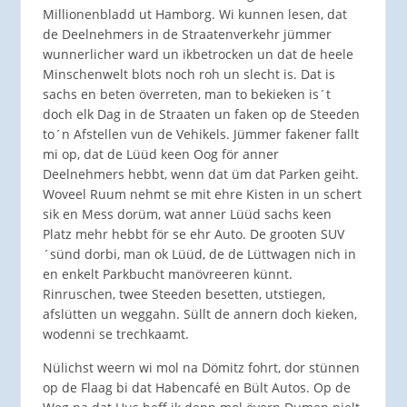
Millionenbladd ut Hamborg. Wi kunnen lesen, dat
de Deelnehmers in de Straatenverkehr jümmer
wunnerlicher ward un ikbetrocken un dat de heele
Minschenwelt blots noch roh un slecht is. Dat is
sachs en beten överreten, man to bekieken is´t
doch elk Dag in de Straaten un faken op de Steeden
to´n Afstellen vun de Vehikels. Jümmer fakener fallt
mi op, dat de Lüüd keen Oog för anner
Deelnehmers hebbt, wenn dat üm dat Parken geiht.
Woveel Ruum nehmt se mit ehre Kisten in un schert
sik en Mess dorüm, wat anner Lüüd sachs keen
Platz mehr hebbt för se ehr Auto. De grooten SUV
´sünd dorbi, man ok Lüüd, de de Lüttwagen nich in
en enkelt Parkbucht manövreeren künnt.
Rinruschen, twee Steeden besetten, utstiegen,
afslütten un weggahn. Süllt de annern doch kieken,
wodenni se trechkaamt.
Nülichst weern wi mol na Dömitz fohrt, dor stünnen
op de Flaag bi dat Habencafé en Bült Autos. Op de