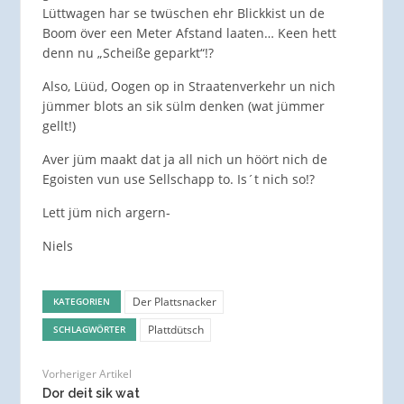
Lüttwagen har se twüschen ehr Blickkist un de
Boom över een Meter Afstand laaten… Keen hett
denn nu „Scheiße geparkt“!?
Also, Lüüd, Oogen op in Straatenverkehr un nich
jümmer blots an sik sülm denken (wat jümmer
gellt!)
Aver jüm maakt dat ja all nich un höört nich de
Egoisten vun use Sellschapp to. Is´t nich so!?
Lett jüm nich argern-
Niels
Der Plattsnacker
KATEGORIEN
Plattdütsch
SCHLAGWÖRTER
Vorheriger Artikel
Dor deit sik wat