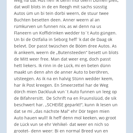
Weg na dat Hus heff ik denn mol övern Dumen pielt,
dat woll blots in de en Reegh mit sachs süsstig
Autos üm un bi tein dorbi weern, de stuur twee
Buchten besetten deen. Anner weern al an
rümkurven un funnen nix, as wi denn na us
Flaneern un Koffidrinken wedder to´t Auto güngen.
Un bi de Ostfalia in Seborg heff´k dat de Daag ok
belevt. Dor passt twüschen de Bööm dree Autos. As
ik ankeem, weern de „Butensteeden“ besett un blots
de Mitt weer free. Man dat weer eng, doch passt
hett liekers. Ik rinn in de Lück, mi en beten dünn
maakt un denn ahn de anner Auto to beröhren,
utsteegen. As ik na en halvig Stünn wedder keem,
har ik Post kreegen. En Smeerzettel har de Weg
dörch mien Dackluuk vun´t Auto funnen un leeg op
de Bifahrersitt. De Schrift na en Fruunslüüd, de sik
beschwert har. „SCHEIßE geparkt!“, kunn ik lesen un
dat se mi „das nächste Mal“ ehr Dör tegen mien
Auto hauen wull! Ik heff denn mol keeken, wo groot
de Lück vun se ehr Vehikel- dat weer en nich so
grootet- denn weer: Bi en normal Breed vun en