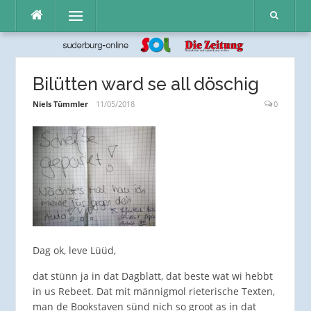
Direkt
Menü
zum
Inhalt
Bilütten ward se all döschig
Niels Tümmler
11/05/2018
0
Dag ok, leve Lüüd,
dat stünn ja in dat Dagblatt, dat beste wat wi hebbt
in us Rebeet. Dat mit männigmol rieterische Texten,
man de Bookstaven sünd nich so groot as in dat