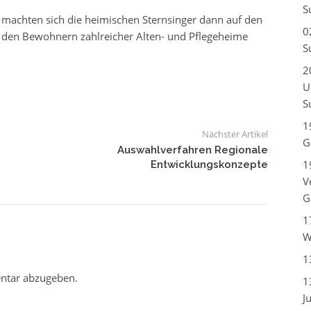
S
s machten sich die heimischen Sternsinger dann auf den
0
 den Bewohnern zahlreicher Alten- und Pflegeheime
S
2
U
S
1
Nächster Artikel
G
Auswahlverfahren Regionale
1
Entwicklungskonzepte
V
G
1
W
1
ntar abzugeben.
1
J