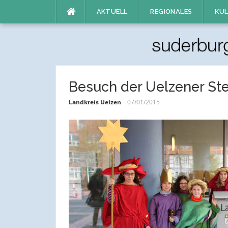
Direkt
AKTUELL
REGIONALES
KUL
zum
Inhalt
Besuch der Uelzener Ste
Landkreis Uelzen
07/01/2015