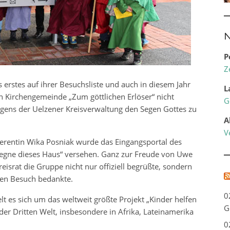
N
P
Z
s erstes auf ihrer Besuchsliste und auch in diesem Jahr
L
en Kirchengemeinde „Zum göttlichen Erlöser“ nicht
G
gens der Uelzener Kreisverwaltung den Segen Gottes zu
A
V
erentin Wika Posniak wurde das Eingangsportal des
segne dieses Haus“ versehen. Ganz zur Freude von Uwe
reisrat die Gruppe nicht nur offiziell begrüßte, sondern
 den Besuch bedankte.
0
elt es sich um das weltweit größte Projekt „Kinder helfen
G
 der Dritten Welt, insbesondere in Afrika, Lateinamerika
0