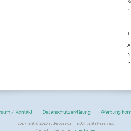
S
1
L
A
N
G
ssum / Kontakt
Datenschutzerklärung
Werbung kom
Copyright © 2026 suderburg-online. All Rights Reserved.
Codilight Theme von
FameThemes