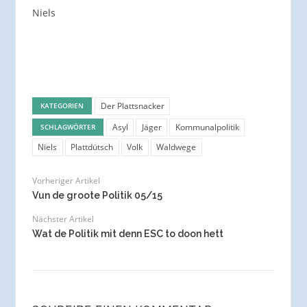
Niels
Der Plattsnacker
KATEGORIEN
Asyl
Jäger
Kommunalpolitik
SCHLAGWÖRTER
Niels
Plattdütsch
Volk
Waldwege
Vorheriger Artikel
Vun de groote Politik 05/15
Nächster Artikel
Wat de Politik mit denn ESC to doon hett