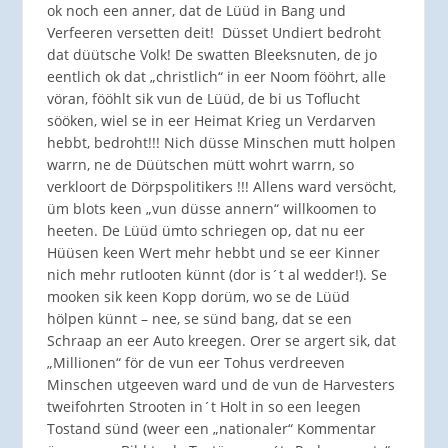
ok noch een anner, dat de Lüüd in Bang und
Verfeeren versetten deit! Düsset Undiert bedroht
dat düütsche Volk! De swatten Bleeksnuten, de jo
eentlich ok dat „christlich“ in eer Noom fööhrt, alle
vöran, fööhlt sik vun de Lüüd, de bi us Toflucht
sööken, wiel se in eer Heimat Krieg un Verdarven
hebbt, bedroht!!! Nich düsse Minschen mutt holpen
warrn, ne de Düütschen mütt wohrt warrn, so
verkloort de Dörpspolitikers !!! Allens ward versöcht,
üm blots keen „vun düsse annern“ willkoomen to
heeten. De Lüüd ümto schriegen op, dat nu eer
Hüüsen keen Wert mehr hebbt und se eer Kinner
nich mehr rutlooten künnt (dor is´t al wedder!). Se
mooken sik keen Kopp dorüm, wo se de Lüüd
hölpen künnt – nee, se sünd bang, dat se een
Schraap an eer Auto kreegen. Orer se argert sik, dat
„Millionen“ för de vun eer Tohus verdreeven
Minschen utgeeven ward und de vun de Harvesters
tweifohrten Strooten in´t Holt in so een leegen
Tostand sünd (weer een „nationaler“ Kommentar