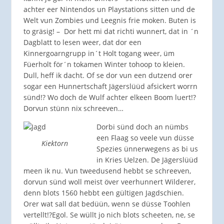
achter eer Nintendos un Playstations sitten und de
Welt vun Zombies und Leegnis frie moken. Buten is
to gräsig! – Dor hett mi dat richti wunnert, dat in ´n
Dagblatt to lesen weer, dat dor een
Kinnergoarngrupp in´t Holt togang weer, üm
Füerholt för´n tokamen Winter tohoop to kleien.
Dull, heff ik dacht. Of se dor vun een dutzend orer
sogar een Hunnertschaft Jägerslüüd afsickert worrn
sünd!? Wo doch de Wulf achter elkeen Boom luert!?
Dorvun stünn nix schreeven…
Dorbi sünd doch an nümbs
een Flaag so veele vun düsse
Kiektorn
Spezies ünnerwegens as bi us
in Kries Uelzen. De Jägerslüüd
meen ik nu. Vun tweedusend hebbt se schreeven,
dorvun sünd woll meist över veerhunnert Wilderer,
denn blots 1560 hebbt een gültigen Jagdschien.
Orer wat sall dat bedüün, wenn se düsse Toohlen
vertellt!?Egol. Se wüllt jo nich blots scheeten, ne, se