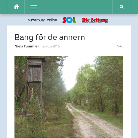
Direkt
Menü
zum
Inhalt
Bang för de annern
Niels Tümmler
26/05/2015
0