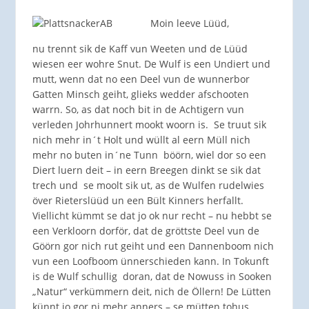
Moin leeve Lüüd,
nu trennt sik de Kaff vun Weeten und de Lüüd
wiesen eer wohre Snut. De Wulf is een Undiert und
mutt, wenn dat no een Deel vun de wunnerbor
Gatten Minsch geiht, glieks wedder afschooten
warrn. So, as dat noch bit in de Achtigern vun
verleden Johrhunnert mookt woorn is. Se truut sik
nich mehr in´t Holt und wüllt al eern Müll nich
mehr no buten in´ne Tunn böörn, wiel dor so een
Diert luern deit – in eern Breegen dinkt se sik dat
trech und se moolt sik ut, as de Wulfen rudelwies
över Rieterslüüd un een Bült Kinners herfallt.
Viellicht kümmt se dat jo ok nur recht – nu hebbt se
een Verkloorn dorför, dat de gröttste Deel vun de
Göörn gor nich rut geiht und een Dannenboom nich
vun een Loofboom ünnerschieden kann. In Tokunft
is de Wulf schullig doran, dat de Nowuss in Sooken
„Natur“ verkümmern deit, nich de Öllern! De Lütten
künnt jo gor ni mehr anners – se mütten tohus