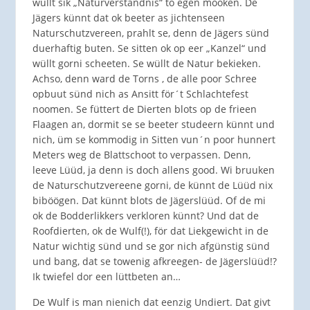
wüllt sik „Naturverständnis“ to egen mooken. De
Jägers künnt dat ok beeter as jichtenseen
Naturschutzvereen, prahlt se, denn de Jägers sünd
duerhaftig buten. Se sitten ok op eer „Kanzel“ und
wüllt gorni scheeten. Se wüllt de Natur bekieken.
Achso, denn ward de Torns , de alle poor Schree
opbuut sünd nich as Ansitt för´t Schlachtefest
noomen. Se füttert de Dierten blots op de frieen
Flaagen an, dormit se se beeter studeern künnt und
nich, üm se kommodig in Sitten vun´n poor hunnert
Meters weg de Blattschoot to verpassen. Denn,
leeve Lüüd, ja denn is doch allens good. Wi bruuken
de Naturschutzvereene gorni, de künnt de Lüüd nix
biböögen. Dat künnt blots de Jägerslüüd. Of de mi
ok de Bodderlikkers verkloren künnt? Und dat de
Roofdierten, ok de Wulf(!), för dat Liekgewicht in de
Natur wichtig sünd und se gor nich afgünstig sünd
und bang, dat se towenig afkreegen- de Jägerslüüd!?
Ik twiefel dor een lüttbeten an…
De Wulf is man nienich dat eenzig Undiert. Dat givt