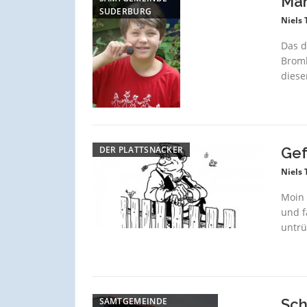
Man
SUDERBURG
Niels
Das d
Bromb
diese
DER PLATTSNACKER
Gef
Niels
Moin 
und f
untrü
SAMTGEMEINDE
Sch