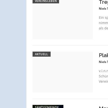
VEREINSLEBEN
Tre
Niels
Ein s
nimmt
als d
AKTUELL
Pla
Niels
v.l.n
Schü
Verei
SAMTGEMEINDE