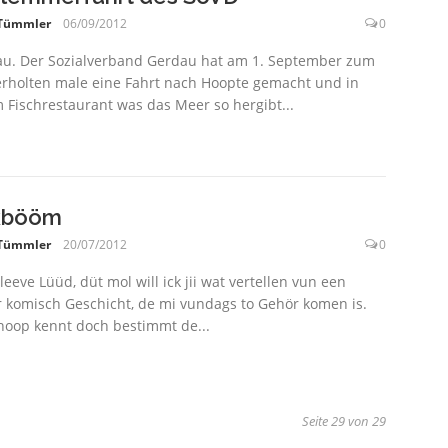
 Tümmler
06/09/2012
0
u. Der Sozialverband Gerdau hat am 1. September zum
rholten male eine Fahrt nach Hoopte gemacht und in
 Fischrestaurant was das Meer so hergibt...
kbööm
 Tümmler
20/07/2012
0
leeve Lüüd, düt mol will ick jii wat vertellen vun een
 komisch Geschicht, de mi vundags to Gehör komen is.
ohoop kennt doch bestimmt de...
g
Seite 29 von 29