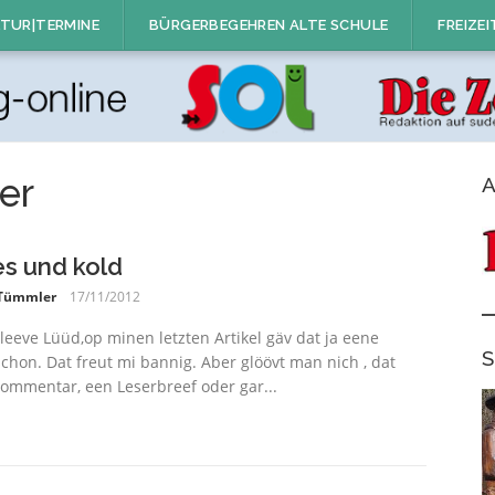
TUR|TERMINE
BÜRGERBEGEHREN ALTE SCHULE
FREIZEI
er
A
es und kold
 Tümmler
17/11/2012
leeve Lüüd,op minen letzten Artikel gäv dat ja eene
S
chon. Dat freut mi bannig. Aber glöövt man nich , dat
ommentar, een Leserbreef oder gar...