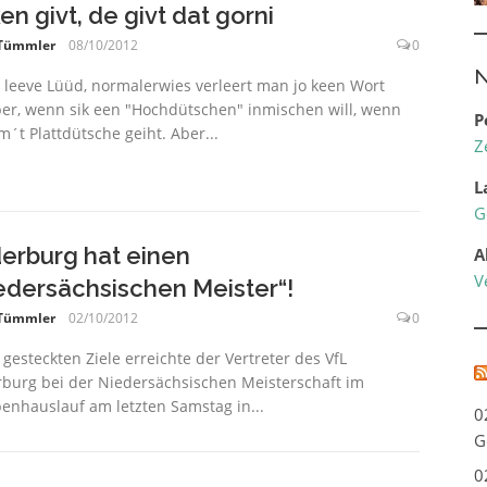
en givt, de givt dat gorni
 Tümmler
08/10/2012
0
N
leeve Lüüd, normalerwies verleert man jo keen Wort
er, wenn sik een "Hochdütschen" inmischen will, wenn
P
m´t Plattdütsche geiht. Aber...
Z
L
G
erburg hat einen
A
V
edersächsischen Meister“!
 Tümmler
02/10/2012
0
 gesteckten Ziele erreichte der Vertreter des VfL
burg bei der Niedersächsischen Meisterschaft im
enhauslauf am letzten Samstag in...
0
G
0