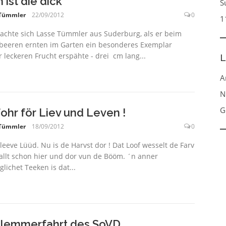
 ist die dick
S
 Tümmler
22/09/2012
0
1
achte sich Lasse Tümmler aus Suderburg, als er beim
eeren ernten im Garten ein besonderes Exemplar
r leckeren Frucht erspähte - drei cm lang...
L
A
N
G
ohr för Liev und Leven !
 Tümmler
18/09/2012
0
leeve Lüüd. Nu is de Harvst dor ! Dat Loof wesselt de Farv
allt schon hier und dor vun de Bööm. ´n anner
glichet Teeken is dat...
lemmerfahrt des SoVD