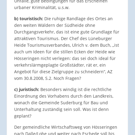
Unfälle, gute Bedingungen für das Erscheinen
urbaner Kriminalität, u.s.w.
b) touristisch:
Die ruhige Randlage des Ortes an
den weiten Wäldern der Südheide ohne
Durchgangsverkehr, das ist eine gute Grundlage für
attraktiven Tourismus. Der Chef des Lüneburger
Heide Tourismusverbandes, Ulrich v. dem Buch, „ist
auch um Ideen für die stillen Ecken der Heide wie
Hösseringen nicht verlegen: das sei doch ideal für
verkehrslärmgeplagte Großstädter, rät er, ein
Angebot für diese Zielgruppe zu schneidern“, AZ
vom 30.8.2008, S.2. Noch Fragen?
c) juristisch:
Besonders windig ist die rechtliche
Einordnung des Vorhabens durch den Landkreis,
wonach die Gemeinde Suderburg für Bau und
Unterhaltung zuständig sein soll. Was ist denn
geplant?
Der gemeindliche Wirtschaftsweg von Hösseringen
nach Dalle/Lohe und weiter nach Eschede soll bis