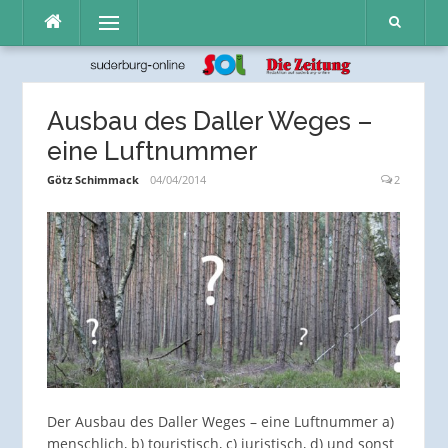
Direkt
Menü
zum
Inhalt
Ausbau des Daller Weges –
eine Luftnummer
Götz Schimmack
04/04/2014
2
Der Ausbau des Daller Weges – eine Luftnummer a)
menschlich, b) touristisch, c) juristisch, d) und sonst