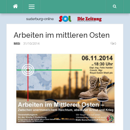
Direkt
Menü
zum
Inhalt
Arbeiten im mittleren Osten
MiSi
31/10/2014
0