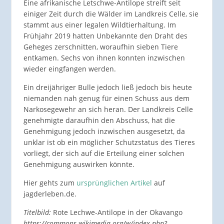
Eine afrikanische Letschwe-Antilope streift seit
einiger Zeit durch die Wälder im Landkreis Celle, sie
stammt aus einer legalen Wildtierhaltung. Im
Frühjahr 2019 hatten Unbekannte den Draht des
Geheges zerschnitten, woraufhin sieben Tiere
entkamen. Sechs von ihnen konnten inzwischen
wieder eingfangen werden.
Ein dreijähriger Bulle jedoch ließ jedoch bis heute
niemanden nah genug für einen Schuss aus dem
Narkosegewehr an sich heran. Der Landkreis Celle
genehmigte daraufhin den Abschuss, hat die
Genehmigung jedoch inzwischen ausgesetzt, da
unklar ist ob ein möglicher Schutzstatus des Tieres
vorliegt, der sich auf die Erteilung einer solchen
Genehmigung auswirken könnte.
Hier gehts zum
ursprünglichen Artikel
auf
jagderleben.de.
Titelbild:
Rote Lechwe-Antilope in der Okavango
https://commons.wikimedia.org/w/index.php?