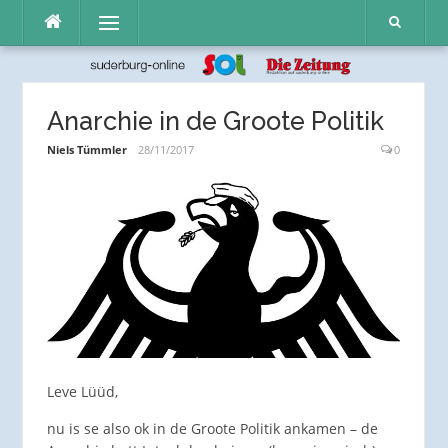
Direkt
Menü
zum
Inhalt
Anarchie in de Groote Politik
Niels Tümmler
28/11/2017
0
Leve Lüüd,
nu is se also ok in de Groote Politik ankamen – de