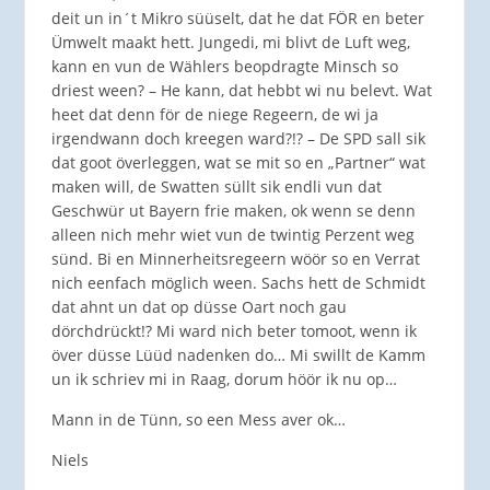
deit un in´t Mikro süüselt, dat he dat FÖR en beter
Ümwelt maakt hett. Jungedi, mi blivt de Luft weg,
kann en vun de Wählers beopdragte Minsch so
driest ween? – He kann, dat hebbt wi nu belevt. Wat
heet dat denn för de niege Regeern, de wi ja
irgendwann doch kreegen ward?!? – De SPD sall sik
dat goot överleggen, wat se mit so en „Partner“ wat
maken will, de Swatten süllt sik endli vun dat
Geschwür ut Bayern frie maken, ok wenn se denn
alleen nich mehr wiet vun de twintig Perzent weg
sünd. Bi en Minnerheitsregeern wöör so en Verrat
nich eenfach möglich ween. Sachs hett de Schmidt
dat ahnt un dat op düsse Oart noch gau
dörchdrückt!? Mi ward nich beter tomoot, wenn ik
över düsse Lüüd nadenken do… Mi swillt de Kamm
un ik schriev mi in Raag, dorum höör ik nu op…
Mann in de Tünn, so een Mess aver ok…
Niels