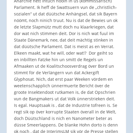
Anarchie hett Intuch hooln in us (kommissarisch)
Parlament. Ik heff de Swattsuern vun de „christlich-
sozialen“ ut dat düütsche Anhängsel, dat sik Bayern
nöömt, noch ninich truut. Nu is dat de Bewies un ok
de letzte Slapmütz mutt doch nu klaarkriegen, dat
dor wat nich stimmen deit. Dor is nich wat fuul im
Staate Dänemark, nee, dat deit mächtig stinken in
dat düütsche Parlament. Dat is meist as en Verrat.
Elkeen maakt, wat he will, oder wat!? Dor geiht so
en inbillten Fatzke hin un smitt de Regels un
Afmaaken ut de Koalitschoosverdrag över Bord un
stimmt för de Verlängern vun dat Ackergift
Glyphosat. Nich, dat erst paar Weeken vördem en
weetenschapplich ünnermuerte Bericht över de
groote Insektendoot rutkamen is, de dat Opschrien
vun de Bangmakers ut dat Volk ünnerstrieken deit.
Is egal. Hauptsaak is , dat de Industrie tofreen is. Se
regt sik op över korrupte Staaten överall in de Welt,
doch Düütschland is nich en Nanometer beter as
düsse Smeerlappens. De blanke Hohn dorto is denn
ok noch , dat de InterimsLM sik vör de Presse stellen