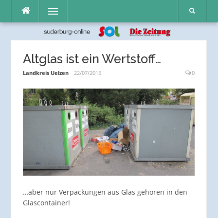
Direkt
Menü
zum
Inhalt
Altglas ist ein Wertstoff…
Landkreis Uelzen
22/07/2015
0
…aber nur Verpackungen aus Glas gehören in den
Glascontainer!