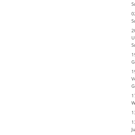
S
0
S
2
U
S
1
G
1
V
G
1
W
1
1
J