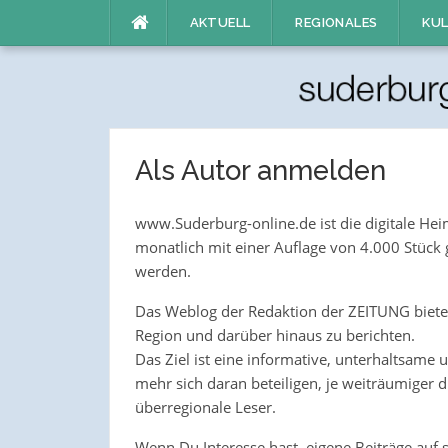
Direkt
AKTUELL
REGIONALES
KUL
zum
Inhalt
Als Autor anmelden
www.Suderburg-online.de ist die digitale Heim
monatlich mit einer Auflage von 4.000 Stück
werden.
Das Weblog der Redaktion der ZEITUNG bietet 
Region und darüber hinaus zu berichten.
Das Ziel ist eine informative, unterhaltsame un
mehr sich daran beteiligen, je weiträumiger 
überregionale Leser.
Wenn Du Interesse hast, eigene Beiträge auf 