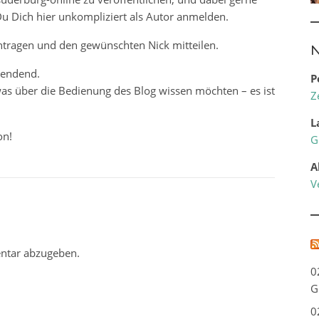
 Dich hier unkompliziert als Autor anmelden.
intragen und den gewünschten Nick mitteilen.
N
wendend.
P
was über die Bedienung des Blog wissen möchten – es ist
Z
L
on!
G
A
V
ntar abzugeben.
0
G
0