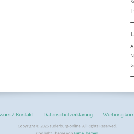
S
1
L
A
N
G
ssum / Kontakt
Datenschutzerklärung
Werbung kom
Copyright © 2026 suderburg-online. All Rights Reserved.
Codilight Theme von
FameThemes