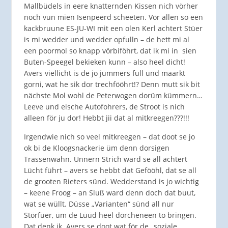
Mallbüdels in eere knatternden Kissen nich vörher
noch vun mien Isenpeerd scheeten. Vör allen so een
kackbruune ES-JU-WI mit een olen Kerl achtert Stüer
is mi wedder und wedder opfulln – de hett mi al
een poormol so knapp vörbiföhrt, dat ik mi in sien
Buten-Speegel bekieken kunn – also heel dicht!
Avers viellicht is de jo jümmers full und maarkt
gorni, wat he sik dor trechfööhrt!? Denn mutt sik bit
nächste Mol wohl de Peterwogen dorüm kümmern…
Leeve und eische Autofohrers, de Stroot is nich
alleen för ju dor! Hebbt jii dat al mitkreegen???!!!
Irgendwie nich so veel mitkreegen – dat doot se jo
ok bi de Kloogsnackerie üm denn dorsigen
Trassenwahn. Ünnern Strich ward se all achtert
Lücht führt – avers se hebbt dat Gefööhl, dat se all
de grooten Rieters sünd. Wedderstand is jo wichtig
– keene Froog – an Sluß ward denn doch dat buut,
wat se wüllt. Düsse „Varianten“ sünd all nur
Störfüer, üm de Lüüd heel dörcheneen to bringen.
Dat denk ik. Avers se doot wat för de „soziale