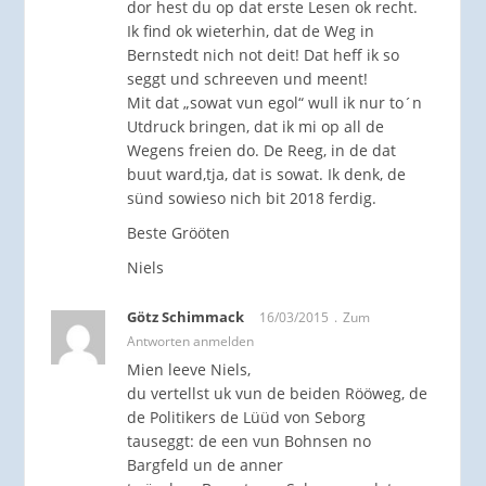
dor hest du op dat erste Lesen ok recht.
Ik find ok wieterhin, dat de Weg in
Bernstedt nich not deit! Dat heff ik so
seggt und schreeven und meent!
Mit dat „sowat vun egol“ wull ik nur to´n
Utdruck bringen, dat ik mi op all de
Wegens freien do. De Reeg, in de dat
buut ward,tja, dat is sowat. Ik denk, de
sünd sowieso nich bit 2018 ferdig.
Beste Grööten
Niels
Götz Schimmack
16/03/2015
Zum
Antworten anmelden
Mien leeve Niels,
du vertellst uk vun de beiden Rööweg, de
de Politikers de Lüüd von Seborg
tauseggt: de een vun Bohnsen no
Bargfeld un de anner