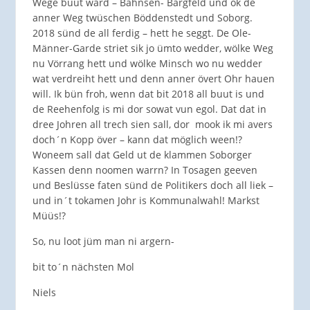
Wege buut ward – Bahnsen- Bargfeld und ok de
anner Weg twüschen Böddenstedt und Soborg.
2018 sünd de all ferdig – hett he seggt. De Ole-
Männer-Garde striet sik jo ümto wedder, wölke Weg
nu Vörrang hett und wölke Minsch wo nu wedder
wat verdreiht hett und denn anner övert Ohr hauen
will. Ik bün froh, wenn dat bit 2018 all buut is und
de Reehenfolg is mi dor sowat vun egol. Dat dat in
dree Johren all trech sien sall, dor mook ik mi avers
doch´n Kopp över – kann dat möglich ween!?
Woneem sall dat Geld ut de klammen Soborger
Kassen denn noomen warrn? In Tosagen geeven
und Beslüsse faten sünd de Politikers doch all liek –
und in´t tokamen Johr is Kommunalwahl! Markst
Müüs!?
So, nu loot jüm man ni argern-
bit to´n nächsten Mol
Niels