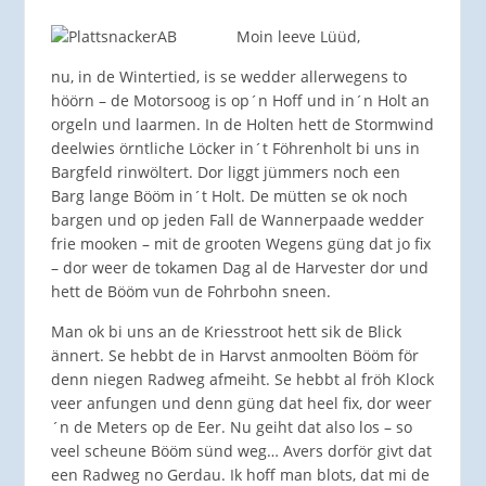
Moin leeve Lüüd,
nu, in de Wintertied, is se wedder allerwegens to
höörn – de Motorsoog is op´n Hoff und in´n Holt an
orgeln und laarmen. In de Holten hett de Stormwind
deelwies örntliche Löcker in´t Föhrenholt bi uns in
Bargfeld rinwöltert. Dor liggt jümmers noch een
Barg lange Bööm in´t Holt. De mütten se ok noch
bargen und op jeden Fall de Wannerpaade wedder
frie mooken – mit de grooten Wegens güng dat jo fix
– dor weer de tokamen Dag al de Harvester dor und
hett de Bööm vun de Fohrbohn sneen.
Man ok bi uns an de Kriesstroot hett sik de Blick
ännert. Se hebbt de in Harvst anmoolten Bööm för
denn niegen Radweg afmeiht. Se hebbt al fröh Klock
veer anfungen und denn güng dat heel fix, dor weer
´n de Meters op de Eer. Nu geiht dat also los – so
veel scheune Bööm sünd weg… Avers dorför givt dat
een Radweg no Gerdau. Ik hoff man blots, dat mi de