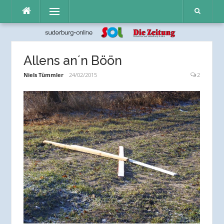
Direkt
Menü
zum
Inhalt
Allens an´n Böön
Niels Tümmler
24/02/2015
2