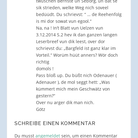
twüschen Bernste un Seborg, un dat se
sik strieden, welke Weg nich soveel
bedüüdt. Du schrievst: “ … de Reehenfolg
is mi dor sowat vun egool.“
Na, na ! In’t Blatt vun Uelzen vun
3.12.2014 S.2 hev ik dan ganzen langen
Leserbreef vun dik leest, over dor
schrievst du: „Bargfeld ist ganz klar im
Vorteil.“ Worüm hüüt anners? Wör doch
richtig
domols !
Pass bloß up. Du büßt nich Odenauer (
Adenauer ), de mol seggt hett: „Was
kümmert mich mein Geschwätz von
gestern?“
Over nu arger dik man nich.
Götz
SCHREIBE EINEN KOMMENTAR
Du musst
angemeldet
sein, um einen Kommentar