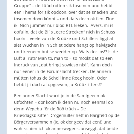
Gruppe“ – de Lüüd rotten sik tosomen und hebbt
een Thema för sik opdoon, över dat se snacken und
tosomen doon künnt – und dats doch ok fien. Find
ik. Nich jümmer nur blöd RTL kieken. Avers, mi is
opfulln, dat de BI´s „eere Strecken“ nich in Schuss
hooln – veele vun de Krüüze und Schillers liggt al
siet Wuchen in´n Schiet odere hangt op halvigacht
und keeneen but se wedder op. Wats dor los!? Is de
Luft al rut!? Man to, man to – so mookt dat so een
Indruck vun „dat bringt sowieso nix!“. Kann doch
nur eener in de Forumslacht trecken. De annern
mütten tohus de Scholl inne Reeg hooln. Oder
hebbt jii doch al opgeeven, ju Krüüzritters!?
Een anner Slacht ward jo in de Samtgeeen ok
utfochten – dor koom ik denn nu noch eenmal op
denn Wegebu för de Röö trüch – De
Kriesdagsbisitter Drögemüller hett in Bargfeld op de
Börgerversammeln (jo, ok dor geev dat een!) und
wohrschienlich ok annerwegens, anseggt, dat beide