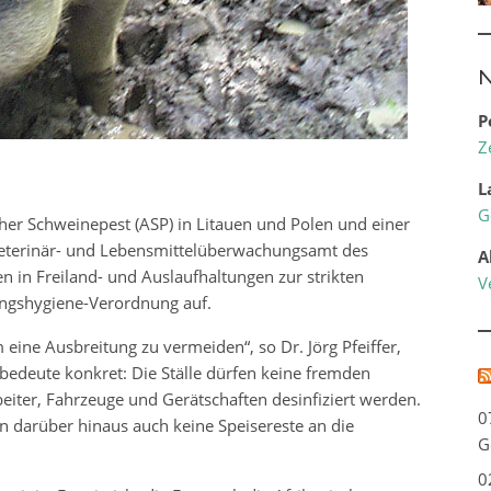
N
P
Z
L
G
cher Schweinepest (ASP) in Litauen und Polen und einer
eterinär- und Lebensmittelüberwachungsamt des
A
n in Freiland- und Auslaufhaltungen zur strikten
V
ungshygiene-Verordnung auf.
ine Ausbreitung zu vermeiden“, so Dr. Jörg Pfeiffer,
 bedeute konkret: Die Ställe dürfen keine fremden
ter, Fahrzeuge und Gerätschaften desinfiziert werden.
0
en darüber hinaus auch keine Speisereste an die
G
0