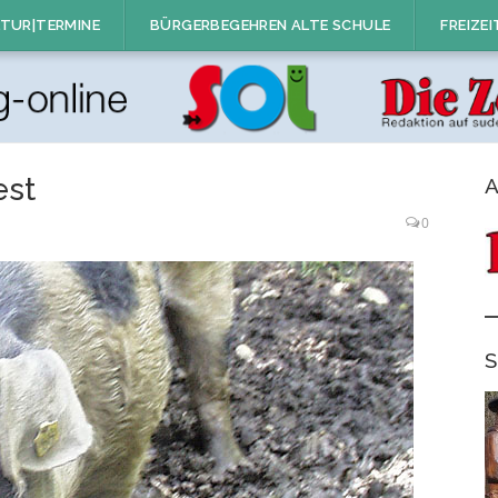
TUR|TERMINE
BÜRGERBEGEHREN ALTE SCHULE
FREIZEI
est
A
0
S