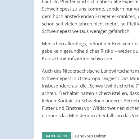
Laut Dr. Pfeiffer sind sich nahezu alle Experte
Schweinepest zu uns komme, sondern nur wan
dem hoch ansteckenden Erreger erkrankten, w
schon seit vielen Jahren nicht mehr“, so Pfeif
Schweinepest weitaus weniger gefährlich.
Menschen allerdings, betont der Kreisveterin
gebe kein gesundheitliches Risiko – weder du
Kontakt mit infizierten Schweinen.
Auch das Niedersächsische Landwirtschaftsmin
Schweinepest in Osteuropa reagiert: Das Mi
insbesondere auf die „Schwarzwildsicherheit“
achten. Tierhalter hätten sicherzustellen, da
keinen Kontakt zu Schweinen anderer Betri
Futter und Einstreu vor Wildschweinen siche
erinnert das Ministerium ebenfalls an das Ve
Landkreis Uelzen
KATEGORIEN