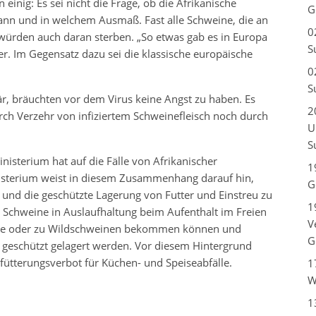
n einig: Es sei nicht die Frage, ob die Afrikanische
G
n und in welchem Ausmaß. Fast alle Schweine, die an
0
ürden auch daran sterben. „So etwas gab es in Europa
S
fer. Im Gegensatz dazu sei die klassische europäische
0
S
är, bräuchten vor dem Virus keine Angst zu haben. Es
2
rch Verzehr von infiziertem Schweinefleisch noch durch
U
S
isterium hat auf die Fälle von Afrikanischer
1
nisterium weist in diesem Zusammenhang darauf hin,
G
 und die geschützte Lagerung von Futter und Einstreu zu
1
ss Schweine in Auslaufhaltung beim Aufenthalt im Freien
V
ebe oder zu Wildschweinen bekommen können und
G
r geschützt gelagert werden. Vor diesem Hintergrund
rfütterungsverbot für Küchen- und Speiseabfälle.
1
W
1