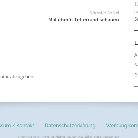
1
J
Nächster Artikel
S
Mal über‘n Tellerrand schauen
L
A
N
G
ntar abzugeben.
ssum / Kontakt
Datenschutzerklärung
Werbung kom
Copyright © 2026 suderburg-online. All Rights Reserved.