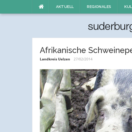
Direkt
AKTUELL
REGIONALES
KUL
zum
Inhalt
Afrikanische Schweinep
Landkreis Uelzen
27/02/2014