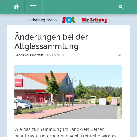
Direkt
Menü
zum
Inhalt
Änderungen bei der
Altglassammlung
Landkreis Uelzen
18/12/2013
0
Wie das zur Sammlung im Landkreis Uelzen
beauftragte Unternehmen Veolia mitteilte wird es