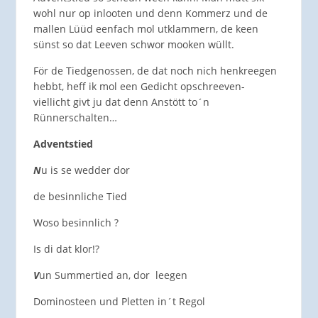
wohl nur op inlooten und denn Kommerz und de
mallen Lüüd eenfach mol utklammern, de keen
sünst so dat Leeven schwor mooken wüllt.
För de Tiedgenossen, de dat noch nich henkreegen
hebbt, heff ik mol een Gedicht opschreeven-
viellicht givt ju dat denn Anstött to´n
Rünnerschalten…
Adventstied
N
u is se wedder dor
de besinnliche Tied
Woso besinnlich ?
Is di dat klor!?
V
un Summertied an, dor leegen
Dominosteen und Pletten in´t Regol