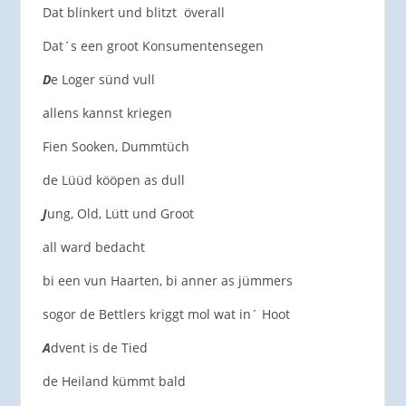
Dat blinkert und blitzt överall
Dat´s een groot Konsumentensegen
D
e Loger sünd vull
allens kannst kriegen
Fien Sooken, Dummtüch
de Lüüd kööpen as dull
J
ung, Old, Lütt und Groot
all ward bedacht
bi een vun Haarten, bi anner as jümmers
sogor de Bettlers kriggt mol wat in´ Hoot
A
dvent is de Tied
de Heiland kümmt bald