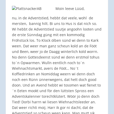
Moin leeve Lüüd,
nu, in de Adventstied, hebbt dat veele, wohl de
mersten, bannig hilt. Bi uns to Hus is dat nich so.
Wi hebbt de Adventstied suutje angoohn looten und
de erste Sünndag güng mit een kommodig
Fröhstück los. To Klock ölben sünd wi denn to Kark
ween. Dat weer man ganz scheun
kold an de Fööt
und Been, weer jo de Daagg winterlich kold worrn.
No denn Gottesdeenst sünd wi denn erstmol tohus
to´n Opwarmen. Wulln eentlich noch to´n
Wiehnachtsmarkt, avers de Fööt… No´t
Koffiedrinken an Nomiddag weern wi denn doch
noch een Rünn ünnerwegens, dat hett doch good
doon. Und an Avend hebbt wi tosomen wat fienet to
´n Eeten mookt und för den lüttsten Spross een
Adventskalenner torechtklütert. Wöör jo denn doch
Tied! Dorbi harrn wi liesen Wiehnachtsleeder an.
Dat weer richti moij. Harr ik gor ni dacht, dat de
Adventstied so scheun ween kann. Man mutt sik