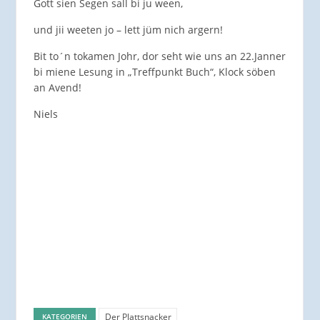
Gott sien Segen sall bi ju ween,
und jii weeten jo – lett jüm nich argern!
Bit to´n tokamen Johr, dor seht wie uns an 22.Janner
bi miene Lesung in „Treffpunkt Buch“, Klock söben
an Avend!
Niels
Der Plattsnacker
KATEGORIEN