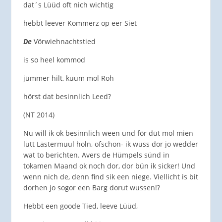
dat´s Lüüd oft nich wichtig
hebbt leever Kommerz op eer Siet
De
Vörwiehnachtstied
is so heel kommod
jümmer hilt, kuum mol Roh
hörst dat besinnlich Leed?
(NT 2014)
Nu will ik ok besinnlich ween und för düt mol mien
lütt Lästermuul holn, ofschon- ik wüss dor jo wedder
wat to berichten. Avers de Hümpels sünd in
tokamen Maand ok noch dor, dor bün ik sicker! Und
wenn nich de, denn find sik een niege. Viellicht is bit
dorhen jo sogor een Barg dorut wussen!?
Hebbt een goode Tied, leeve Lüüd,