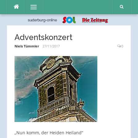
Direkt
Menü
zum
Inhalt
Adventskonzert
Niels Tümmler
27/11/2017
0
„Nun komm, der Heiden Heiland“