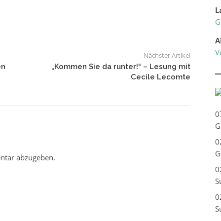
L
G
A
V
Nächster Artikel
en
„Kommen Sie da runter!“ – Lesung mit
Cecile Lecomte
0
G
0
G
ntar abzugeben.
0
S
0
S