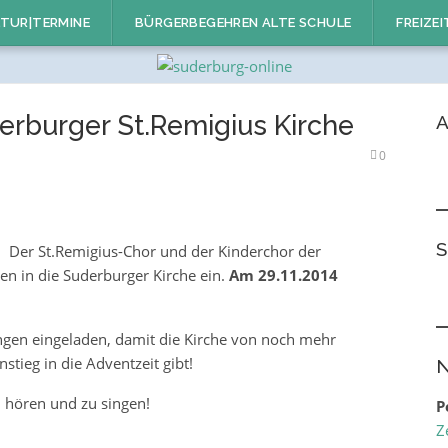
TUR|TERMINE
BÜRGERBEGEHREN ALTE SCHULE
FREIZEI
erburger St.Remigius Kirche
A
0
S
Der St.Remigius-Chor und der Kinderchor der
n in die Suderburger Kirche ein.
Am 29.11.2014
ngen eingeladen, damit die Kirche von noch mehr
stieg in die Adventzeit gibt!
N
u hören und zu singen!
P
Z