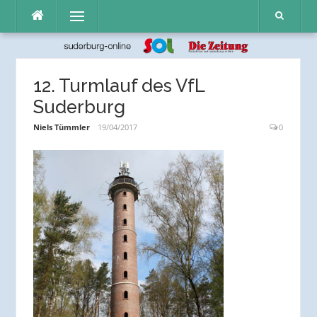
Direkt
Menü
zum
Inhalt
12. Turmlauf des VfL
Suderburg
Niels Tümmler
19/04/2017
0