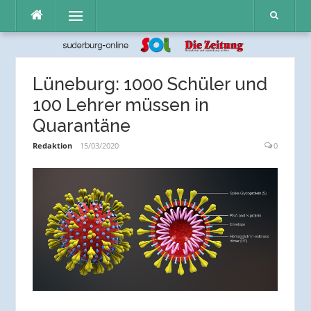
Direkt
Menü
zum
Inhalt
Lüneburg: 1000 Schüler und
100 Lehrer müssen in
Quarantäne
Redaktion
15/03/2020
0