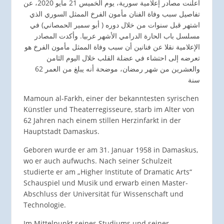
اعلنت مصادر إعلامية سورية، يوم الخميس 21 مايو 2020، عن
تفاصيل سبب وفاة الفنان مأمون الفرخ الممثل السوري الذي
اشتهر قبل سنوات من خلال دوره ( أبو سمير الحمصاني) في
مسلسل باب الحارة الدرامي الأشهر عربيا. وأكدت المصادر
الإعلامية نقلا عن فنانين أن سبب وفاة الممثل مأمون الفرخ هو
تعرضه إلى احتشاء في عضلة القلب خلال اليوم الثامن
والعشرين من شهر رمضان، موضحة أنه يبلغ من العمر 62
سنة
Mamoun al-Farkh, einer der bekanntesten syrischen
Künstler und Theaterregisseure, starb im Alter von
62 Jahren nach einem stillen Herzinfarkt in der
Hauptstadt Damaskus.
Geboren wurde er am 31. Januar 1958 in Damaskus,
wo er auch aufwuchs. Nach seiner Schulzeit
studierte er am „Higher Institute of Dramatic Arts“
Schauspiel und Musik und erwarb einen Master-
Abschluss der Universität für Wissenschaft und
Technologie.
Im Mittelpunkt seines Studiums und seiner