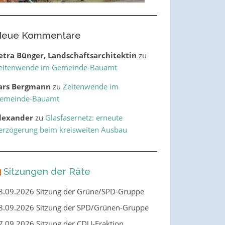
eue Kommentare
etra Bünger, Landschaftsarchitektin
zu
eitenwende im Gemeinde-Bauamt
ars Bergmann
zu
Zeitenwende im
emeinde-Bauamt
lexander
zu
Glasfasernetz: erneute
erzögerung beim kreisweiten Ausbau
Sitzungen der Räte
8.09.2026 Sitzung der Grüne/SPD-Gruppe
8.09.2026 Sitzung der SPD/Grünen-Gruppe
7.09.2026 Sitzung der CDU-Fraktion