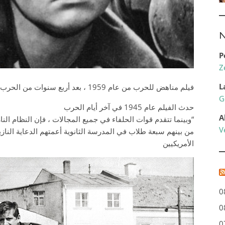
N
P
Z
L
فيلم مناهض للحرب من عام 1959 ، بعد أربع سنوات من الحرب العالمية الثانية
G
حدث الفيلم عام 1945 في آخر أيام الحرب
A
وبينما تتقدم قوات الحلفاء في جميع المجالات ، فإن النظام النازي يسير في „خطه الأخير“
V
الدعاية النازية يحاولون الدفاع عن جسر عديم الفائدة تمامًا من
الأمريكيين
0
0
0