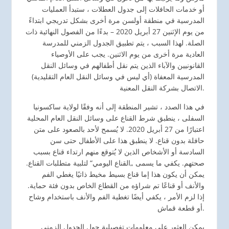
أو خدمات الحافلات إلى جدول العطلات ، ستبدأ العمليات
المدرسية في منطقة أولسن مرة أخرى بشكل تدريجي ابتداءً
من يوم الإثنين 27 أبريل 2020 – بدءًا من الفصول النهائية ذات
الصلة. لهذا السبب ، يتم تطبيق الجدول الزمني للمدرسة
العادية مرة أخرى من يوم الاثنين. يجب على الأوصياء
القانونيين والآباء الذين يتم نقل أطفالهم في وسائل النقل
المدرسية المعفاة (أي ليس في وسائل النقل العام التقليدية)
الاتصال بشركة النقل المعنية.
في هذا الصدد ، تشير المنطقة إلى أنه وفقًا لولاية ساكسونيا
السفلى ، ينطبق شرط القناع على وسائل النقل العام المحلية
اعتبارًا من 27 أبريل 2020. لا يُسمح لأحد بالصعود على متن
حافلة بدون قناع. لا ينطبق هذا على الأطفال حتى سن
السادسة أو الأشخاص الذين لا يُتوقع منهم ارتداء قناع بسبب
صحتهم. يكفي ما يسمى „القناع اليومي“ لتلبية متطلبات القناع.
يمكن أن يكون هذا إما قناع بسيط مخيط ذاتيًا يغطي الفم
والأنف أو قناعًا تم شراؤه من القطاع الخاص بدون فئة حماية.
إذا لزم الأمر ، يكفي أيضًا تغطية الفم والأنف باستخدام وشاح
أو قطعة قماش.
يمكن العثور على معلومات تفصيلية حول الجدول الزمني