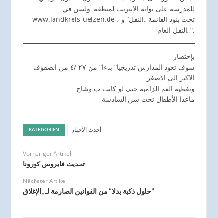
للمدرسة على بوابة الإنترنت لمنطقة أولسن في
www.landkreis-uelzen.de ، تحت بنود القائمة „النقل“ و
„النقل العام“.
بإختصار
سوف تعود المدارس تدريجيا“ بدءا“ من ٢٧ /٤ من الصفوف
الاكبر الى الاصغر
وتغطية الفم الزامية حتى لو كانت ب وشاح
ماعدا الأطفال تحت سن السادسة
أحدث الأخبار
KATEGORIEN
Vorheriger Artikel
تحديث فايروس كورونا
Nächster Artikel
حلول ذكية بدلا“ من القوانين الصارمة لـ „الإغلاق“