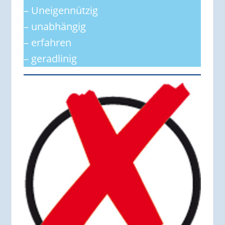
– Uneigennützig
– unabhängig
– erfahren
– geradlinig