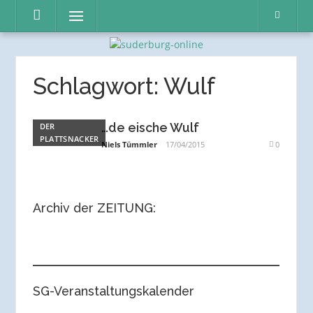
Direkt
Menü
zum
Inhalt
Schlagwort:
Wulf
…de eische Wulf
DER
PLATTSNACKER
Niels Tümmler
17/04/2015
0
Archiv der ZEITUNG:
SG-Veranstaltungskalender