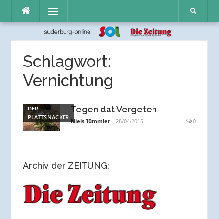
Direkt
Menü
zum
Inhalt
Schlagwort:
Vernichtung
Tegen dat Vergeten
DER
PLATTSNACKER
Niels Tümmler
28/04/2015
0
Archiv der ZEITUNG: