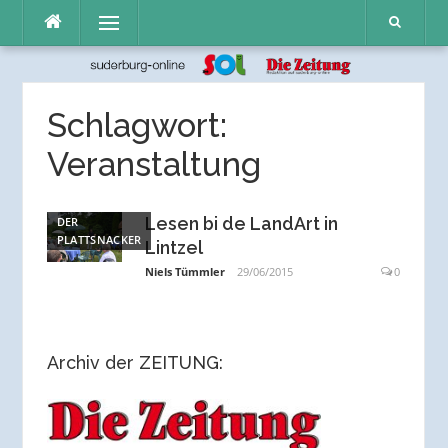
Direkt
Menü
zum
Inhalt
Schlagwort:
Veranstaltung
Lesen bi de LandArt in
DER
PLATTSNACKER
Lintzel
Niels Tümmler
29/06/2015
0
Archiv der ZEITUNG: