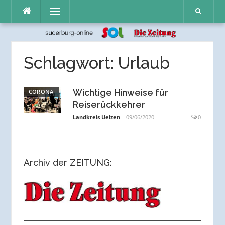
Direkt
Menü
zum
Inhalt
Schlagwort:
Urlaub
Wichtige Hinweise für
CORONA
Reiserückkehrer
Landkreis Uelzen
09/06/2020
0
Archiv der ZEITUNG: