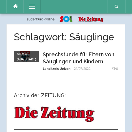
Direkt
Menü
zum
Inhalt
Schlagwort:
Säuglinge
Sprechstunde für Eltern von
MEMO
(ABGEHAKT)
Säuglingen und Kindern
Landkreis Uelzen
21/07/2022
0
Archiv der ZEITUNG: