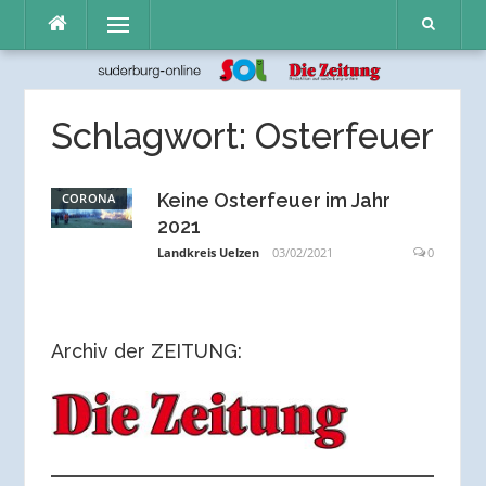
Direkt
Menü
zum
Inhalt
Schlagwort:
Osterfeuer
Keine Osterfeuer im Jahr
CORONA
2021
Landkreis Uelzen
03/02/2021
0
Archiv der ZEITUNG: