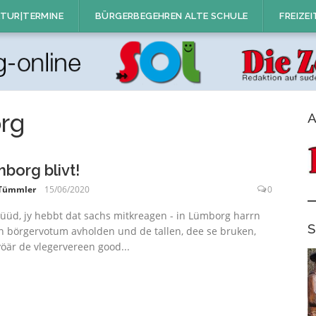
TUR|TERMINE
BÜRGERBEGEHREN ALTE SCHULE
FREIZEI
rg
A
borg blivt!
 Tümmler
15/06/2020
0
lüüd, jy hebbt dat sachs mitkreagen - in Lümborg harrn
S
n börgervotum avholden und de tallen, dee se bruken,
vöär de vlegervereen good...