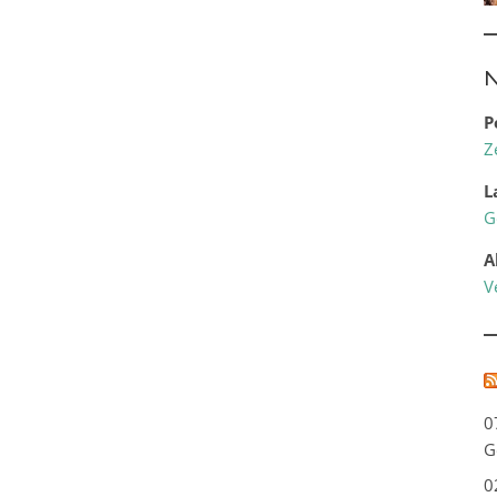
N
P
Z
L
G
A
V
0
G
0