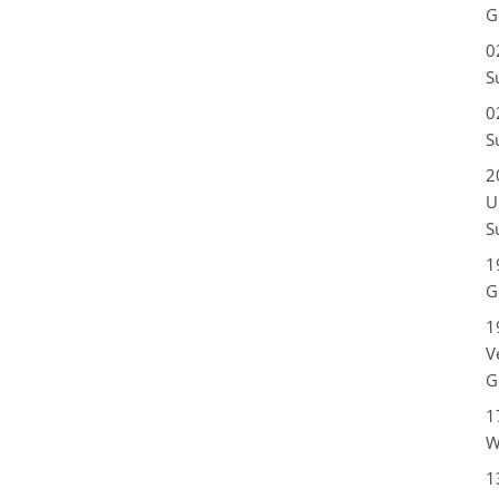
G
0
S
0
S
2
U
S
1
G
1
V
G
1
W
1