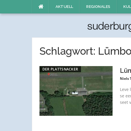
Direkt
AKTUELL
REGIONALES
KUL
zum
Inhalt
Schlagwort:
Lümbo
DER PLATTSNACKER
Lüm
Niels
Leve 
se ee
seet 