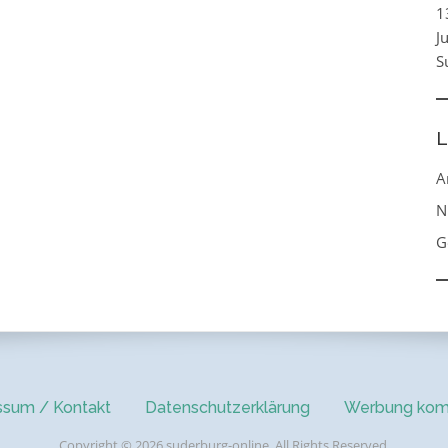
1
J
S
L
A
N
G
ssum / Kontakt
Datenschutzerklärung
Werbung kom
Copyright © 2026 suderburg-online. All Rights Reserved.