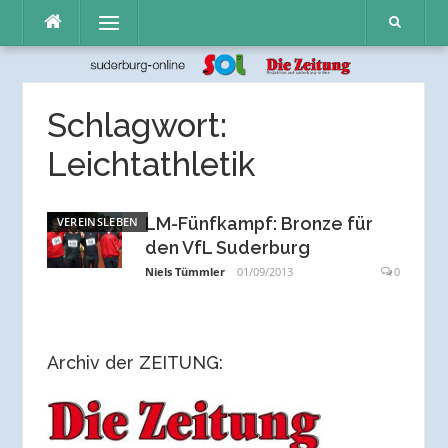
Direkt
Menü
zum
Inhalt
Schlagwort:
Leichtathletik
LM-Fünfkampf: Bronze für
VEREINSLEBEN
den VfL Suderburg
Niels Tümmler
01/09/2013
0
Archiv der ZEITUNG: