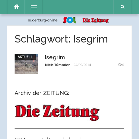
Direkt
Menü
zum
Inhalt
Schlagwort:
Isegrim
Isegrim
AKTUELL
Niels Tümmler
24/09/2014
0
Archiv der ZEITUNG: