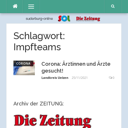
Direkt
Menü
zum
Inhalt
Schlagwort:
Impfteams
Corona: Ärztinnen und Ärzte
CORONA
gesucht!
Landkreis Uelzen
25/11/2021
0
Archiv der ZEITUNG: