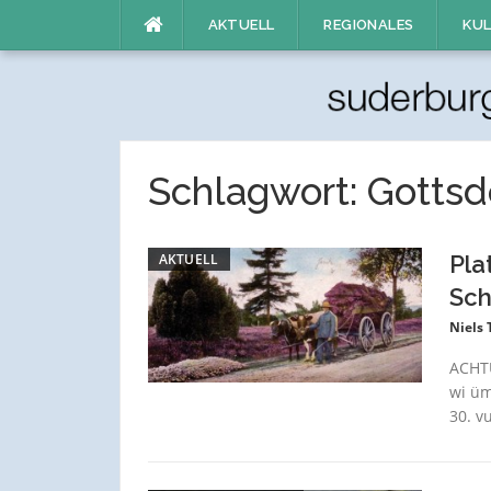
Direkt
AKTUELL
REGIONALES
KUL
zum
Inhalt
Schlagwort:
Gottsd
AKTUELL
Pla
Sch
Niels
ACHTU
wi üm
30. v