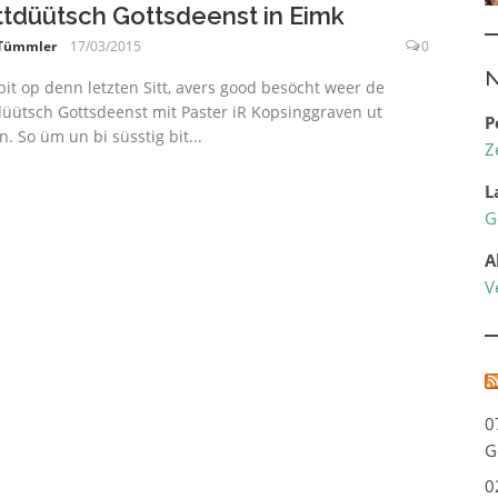
ttdüütsch Gottsdeenst in Eimk
 Tümmler
17/03/2015
0
N
bit op denn letzten Sitt, avers good besöcht weer de
düütsch Gottsdeenst mit Paster iR Kopsinggraven ut
P
n. So üm un bi süsstig bit...
Z
L
G
A
V
0
G
0