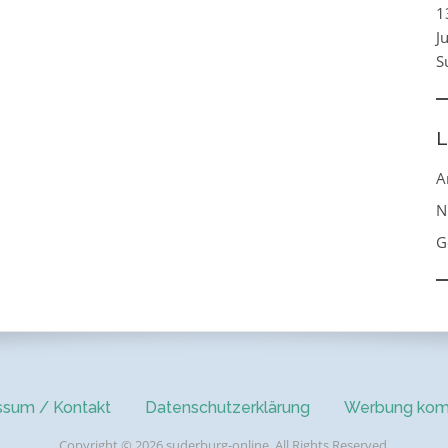
1
J
S
L
A
N
G
ssum / Kontakt
Datenschutzerklärung
Werbung kom
Copyright © 2026 suderburg-online. All Rights Reserved.