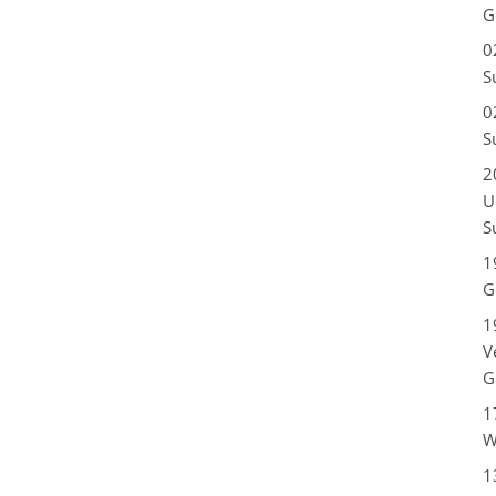
G
0
S
0
S
2
U
S
1
G
1
V
G
1
W
1