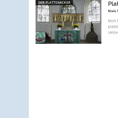
DER PLATTSNACKER
Pla
Niels
Nich 
platt
Uelze