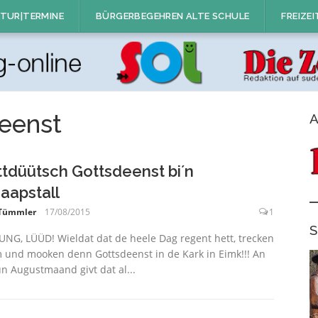
TUR|TERMINE
BÜRGERBEGEHREN ALTE SCHULE
FREIZEI
eenst
A
ttdüütsch Gottsdeenst bi´n
aapstall
 Tümmler
17/08/2015
1
S
NG, LÜÜD! Wieldat dat de heele Dag regent hett, trecken
 und mooken denn Gottsdeenst in de Kark in Eimk!!! An
un Augustmaand givt dat al...