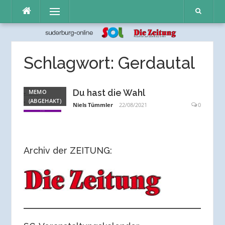
Direkt
Menü
zum
Inhalt
Schlagwort:
Gerdautal
Du hast die Wahl
MEMO
(ABGEHAKT)
Niels Tümmler
22/08/2021
0
Archiv der ZEITUNG: