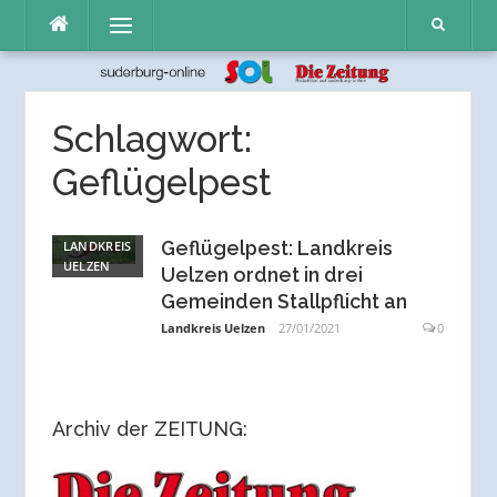
Direkt
Menü
zum
Inhalt
Schlagwort:
Geflügelpest
Geflügelpest: Landkreis
LANDKREIS
UELZEN
Uelzen ordnet in drei
Gemeinden Stallpflicht an
Landkreis Uelzen
27/01/2021
0
Archiv der ZEITUNG: