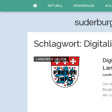
Direkt
AKTUELL
REGIONALES
KUL
zum
Inhalt
Schlagwort:
Digital
LANDKREIS UELZEN
Dig
Lan
Landk
Um ei
Bürge
der L