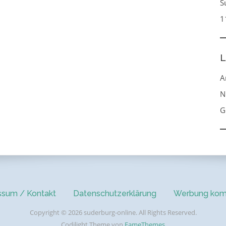
S
1
L
A
N
G
ssum / Kontakt
Datenschutzerklärung
Werbung kom
Copyright © 2026 suderburg-online. All Rights Reserved.
Codilight Theme von
FameThemes