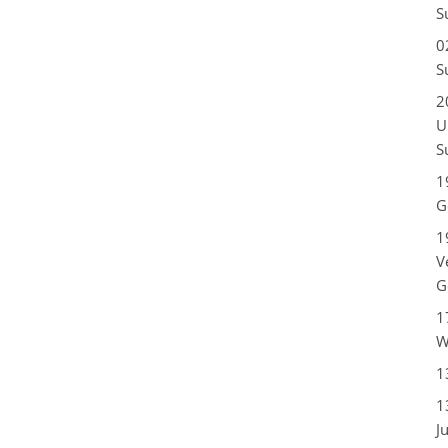
S
0
S
2
U
S
1
G
1
V
G
1
W
1
1
J