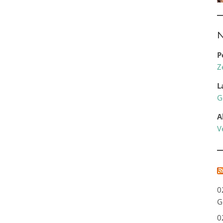
N
P
Z
L
G
A
V
0
G
0