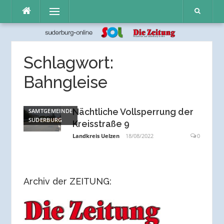
Direkt
Menü
zum
Inhalt
Schlagwort:
Bahngleise
Nächtliche Vollsperrung der
SAMTGEMEINDE
SUDERBURG
Kreisstraße 9
Landkreis Uelzen
18/08/2022
0
Archiv der ZEITUNG: