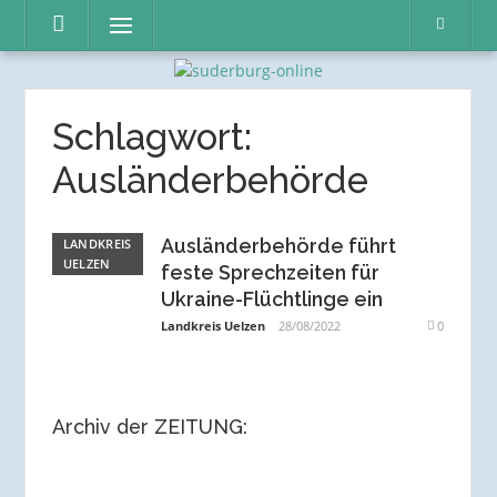
Direkt
Menü
zum
Inhalt
Schlagwort:
Ausländerbehörde
Ausländerbehörde führt
LANDKREIS
UELZEN
feste Sprechzeiten für
Ukraine-Flüchtlinge ein
Landkreis Uelzen
28/08/2022
0
Archiv der ZEITUNG: