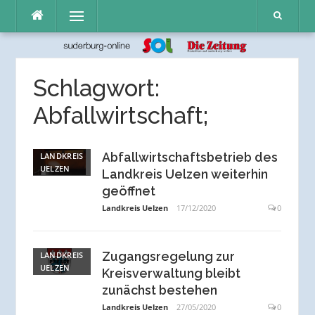
Direkt
Menü
zum
Inhalt
Schlagwort:
Abfallwirtschaft;
Abfallwirtschaftsbetrieb des
LANDKREIS
UELZEN
Landkreis Uelzen weiterhin
geöffnet
Landkreis Uelzen
17/12/2020
0
Zugangsregelung zur
LANDKREIS
UELZEN
Kreisverwaltung bleibt
zunächst bestehen
Landkreis Uelzen
27/05/2020
0