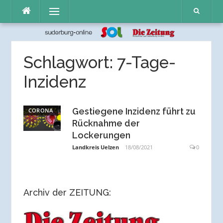
Direkt
Menü
zum
Inhalt
Schlagwort:
7-Tage-
Inzidenz
Gestiegene Inzidenz führt zu
CORONA
Rücknahme der
Lockerungen
Landkreis Uelzen
18/08/2021
0
Archiv der ZEITUNG: