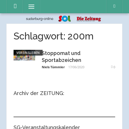
Direkt
Menü
zum
Inhalt
Schlagwort:
200m
Stoppomat und
VEREINSLEBEN
Sportabzeichen
Niels Tümmler
17/06/2020
0
Archiv der ZEITUNG:
SG-Veranstaltungskalender