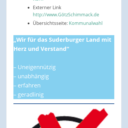
Externer Link
http://www.GötzSchimmack.de
Übersichtsseite:
Kommunalwahl
„Wir für das Suderburger Land mit
Herz und Verstand“
– Uneigennützig
– unabhängig
– erfahren
– geradlinig