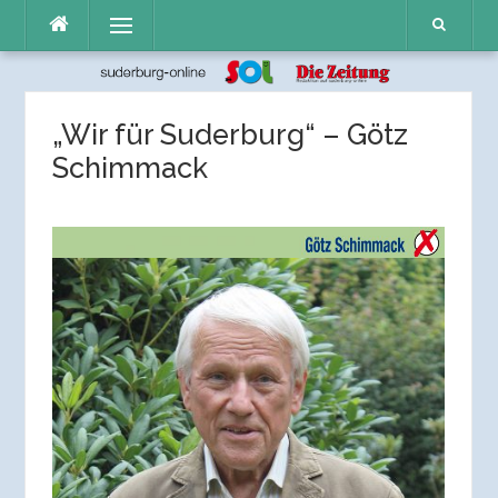
Direkt
Menü
zum
Inhalt
„Wir für Suderburg“ – Götz
Schimmack