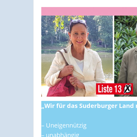
„Wir für das Suderburger Land 
– Uneigennützig
– unabhängig