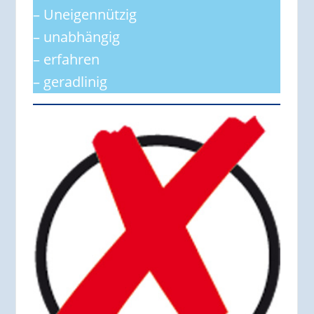
– Uneigennützig
– unabhängig
– erfahren
– geradlinig