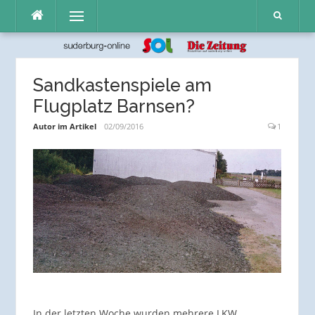
Direkt
Menü
zum
Inhalt
Sandkastenspiele am
Flugplatz Barnsen?
Autor im Artikel
02/09/2016
1
In der letzten Woche wurden mehrere LKW