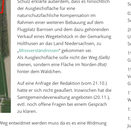
Schulz erklärte außerdem, dass es hinsichtlich
S
der Ausgleichsfläche für eine
0
naturschutzfachliche Kompensation im
S
Rahmen einer weiteren Bebauung auf dem
Flugplatz Barnsen und dem dazu gehörenden
2
Verkauf eines Wegeteilstück in der Gemarkung
U
Holthusen an das Land Niedersachsen, zu
S
„
Missverständnissen
“ gekommen sei.
1
Als Ausgleichsfläche solle nicht der Weg
(Gelb)
G
dienen, sondern eine Fläche im Norden
(Rot)
1
hinter dem Wäldchen.
V
Auf eine Anfrage der Redaktion (vom 21.10.)
G
hatte er sich nicht geäußert. Inzwischen hat die
1
Samtgemeindeverwaltung angeboten (20.11.),
W
evtl. noch offene Fragen bei einem Gespräch
1
zu klären.
1
der Weg entwidmet werden muss da es es eine Widmung
J