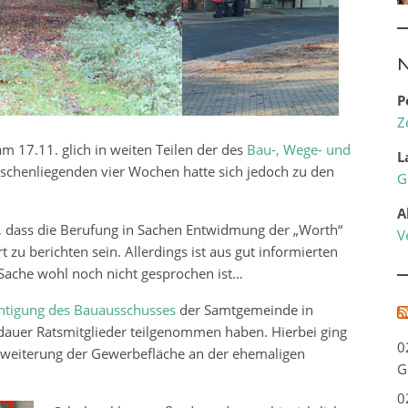
N
P
Z
 17.11. glich in weiten Teilen der des
Bau-, Wege- und
L
schenliegenden vier Wochen hatte sich jedoch zu den
G
A
e, dass die Berufung in Sachen Entwidmung der „Worth“
V
zu berichten sein. Allerdings ist aus gut informierten
r Sache wohl noch nicht gesprochen ist…
htigung des Bauausschusses
der Samtgemeinde in
rdauer Ratsmitglieder teilgenommen haben. Hierbei ging
0
rweiterung der Gewerbefläche an der ehemaligen
G
0