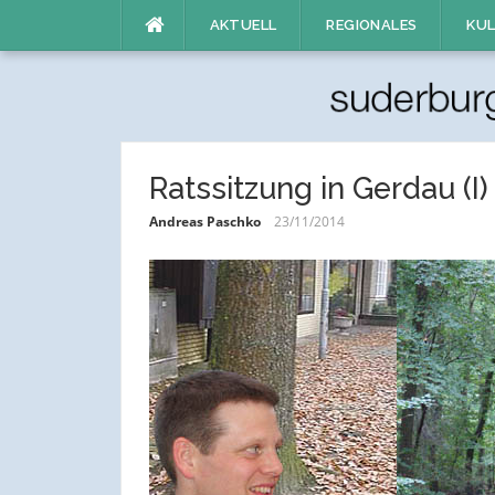
Direkt
AKTUELL
REGIONALES
KUL
zum
Inhalt
Ratssitzung in Gerdau (I)
Andreas Paschko
23/11/2014