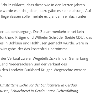
chulz erklärte, dass diese wie in den letzten Jahren
e werde es nicht geben, dazu gäbe es keine Lösung. Auf
iegenlassen solle, meinte er: „Ja, dann einfach unter
i der Laubentsorgung. Das Zusammenkehren sei kein
Burkhard Krüger und Wilhelm Schröder (beide CDU), das
e es in Bohlsen und Holthusen gemacht wurde, wäre in
dwirt gäbe, der das kostenfrei übernimmt…
 der Verkauf zweier Wegeteilstücke in der Gemarkung
 Land Niedersachsen und der Verkauf des
n den Landwirt Burkhard Krüger. Wegerechte werden
n.
 Umstrittene Eiche vor der Schlachterei in Gerdau,
usen, Schlachterei in Gerdau nach Eichenfällung