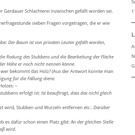
S
er Gerdauer Schlachterei inzwischen gefällt worden sei.
1
rfragestunde sieben Fragen vorgetragen, die er wie
L
abe:
Der Baum ist von privaten Leuten gefällt worden,
A
N
 die Rodung des Stubbens und die Bearbeitung der Fläche
der Höhe er noch nicht nennen könne.
G
t, wer bekommt das Holz
?
(Aus der Antwort konnte man
igung für die Fällung diene.
Holzes: –
ubbens erfolgt ist:
Ist beauftragt, dass das nicht gleich
zt wird, Stubben und Wurzeln entfernen etc.:
Darüber
 es dafür schon einen Platz gibt:
An der gleichen Stelle
roß wird.