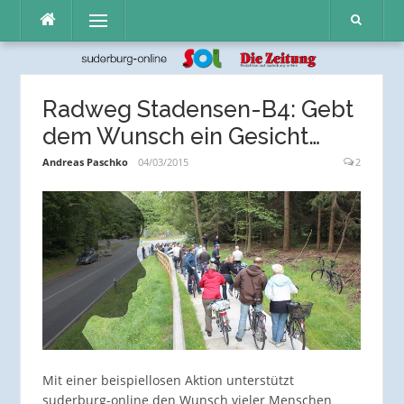
Direkt
Menü
zum
Inhalt
Radweg Stadensen-B4: Gebt
dem Wunsch ein Gesicht…
Andreas Paschko
04/03/2015
2
Mit einer beispiellosen Aktion unterstützt
suderburg-online den Wunsch vieler Menschen