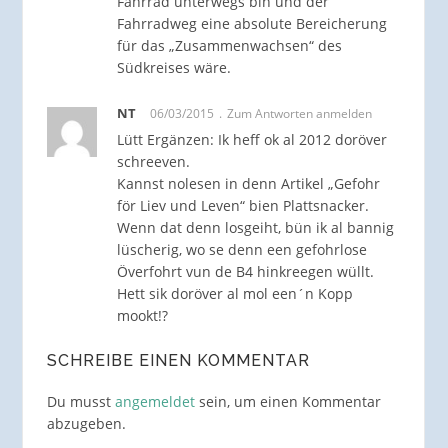
Fahrrad unterwegs bin und der
Fahrradweg eine absolute Bereicherung
für das „Zusammenwachsen“ des
Südkreises wäre.
NT
06/03/2015
Zum Antworten anmelden
Lütt Ergänzen: Ik heff ok al 2012 doröver
schreeven.
Kannst nolesen in denn Artikel „Gefohr
för Liev und Leven“ bien Plattsnacker.
Wenn dat denn losgeiht, bün ik al bannig
lüscherig, wo se denn een gefohrlose
Överfohrt vun de B4 hinkreegen wüllt.
Hett sik doröver al mol een´n Kopp
mookt!?
SCHREIBE EINEN KOMMENTAR
Du musst
angemeldet
sein, um einen Kommentar
abzugeben.